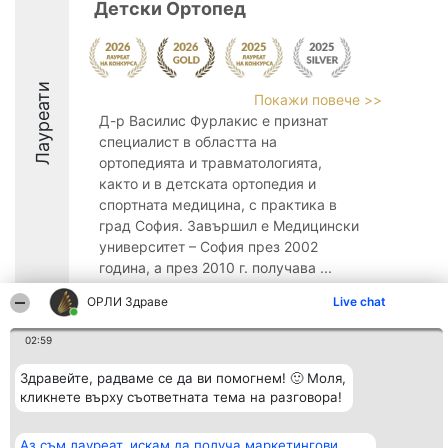
Детски Ортопед
Лауреати
Покажи повече >>
Д-р Василис Фурлакис е признат
специалист в областта на
ортопедията и травматологията,
както и в детската ортопедия и
спортната медицина, с практика в
град София. Завършил е Медицински
университет – София през 2002
година, а през 2010 г. получава ...
9.2
ОРЛИ Здраве
Live chat
02:59
Организатор на
Класация
Контакти
Здравейте, радваме се да ви помогнем! 🙂 Моля,
класиране
Победители
Контакти
кликнете върху съответната тема на разговора!
Beautiful Company S.R.L.
Списък на
BulevardulAleea Timișul De
всички
Sus Nr. 2, Bl. A30, Sc. A, Et.
победители
Аз съм лауреат, искам да получа маркетингови