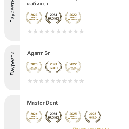
Лауреати
кабинет
Адапт Бг
Лауреати
Master Dent
Покажи повече >>