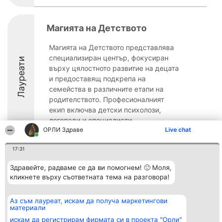
Магията на Детството
Магията на Детството представлява
специализиран център, фокусиран
Лауреати
върху цялостното развитие на децата
и предоставящ подкрепа на
семейства в различните етапи на
родителството. Професионалният
екип включва детски психолози,
логопеди и специалисти ...
ОРЛИ Здраве
Live chat
8.7
17:31
Здравейте, радваме се да ви помогнем! 🙂 Моля,
Организатор на
Класация
Контакти
кликнете върху съответната тема на разговора!
класиране
Победители
Контакти
Beautiful Company S.R.L.
Списък на
BulevardulAleea Timișul De
всички
Аз съм лауреат, искам да получа маркетингови
Sus Nr. 2, Bl. A30, Sc. A, Et.
победители
материали
4, Ap. 13
Правила
București 53-238
Статут/Устав
искам да регистрирам фирмата си в проекта "Орли"