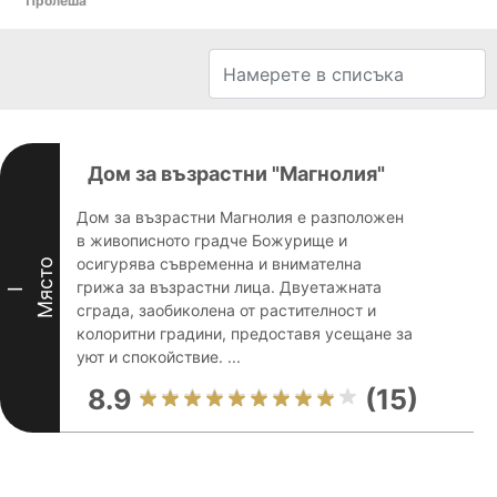
Пролеша
Дом за възрастни "Магнолия"
Дом за възрастни Магнолия е разположен
в живописното градче Божурище и
осигурява съвременна и внимателна
Място
грижа за възрастни лица. Двуетажната
I
сграда, заобиколена от растителност и
колоритни градини, предоставя усещане за
уют и спокойствие. ...
8.9
(15)