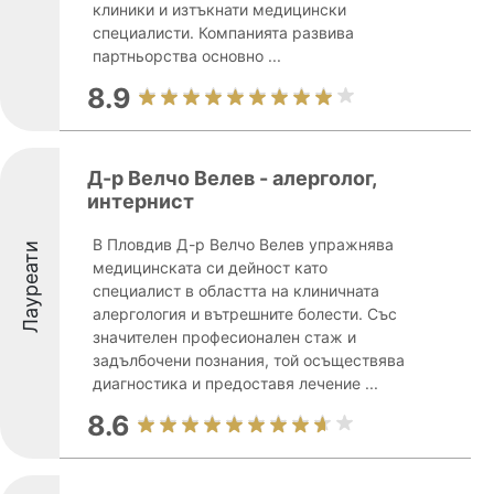
клиники и изтъкнати медицински
специалисти. Компанията развива
партньорства основно ...
8.9
Д-р Велчо Велев - алерголог,
интернист
В Пловдив Д-р Велчо Велев упражнява
Лауреати
медицинската си дейност като
специалист в областта на клиничната
алергология и вътрешните болести. Със
значителен професионален стаж и
задълбочени познания, той осъществява
диагностика и предоставя лечение ...
8.6