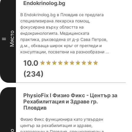
Endokrinolog.bg
В Endokrinolog.bg в Пловдив се предлага
специализирана лекарска помощ,
фокусирана върху областта на
Място
ендокринологията. Медицинската
практика, ръководена от д-р Сава Петров,
II
д.м., обхваща широк кръг от прегледи и
консултации, посветени на разнообразни ...
10.0
(234)
PhysioFix I Физио Фикс - Център за
Рехабилитация и Здраве гр.
Пловдив
Физио Фикс функционира като утвърден
център за рехабилитация и здраве,
разположен в Пловдив, специализиран в