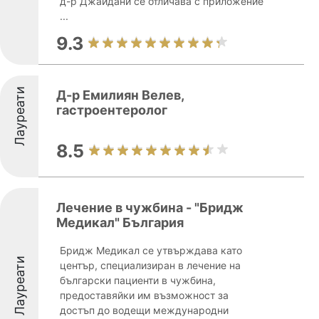
д-р Джайдани се отличава с приложение
...
9.3
Лауреати
Д-р Емилиян Велев,
гастроентеролог
8.5
Лечение в чужбина - "Бридж
Медикал" България
Бридж Медикал се утвърждава като
Лауреати
център, специализиран в лечение на
български пациенти в чужбина,
предоставяйки им възможност за
достъп до водещи международни