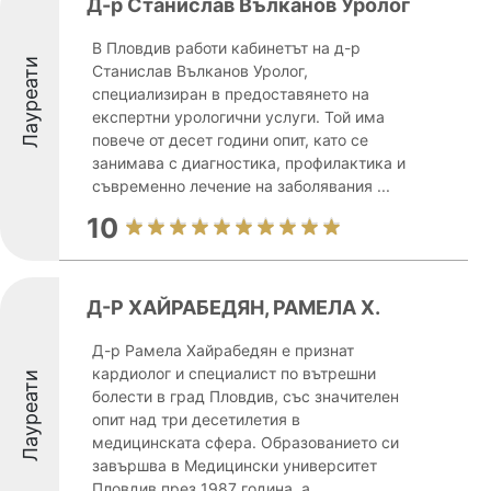
Д-р Станислав Вълканов Уролог
В Пловдив работи кабинетът на д-р
Лауреати
Станислав Вълканов Уролог,
специализиран в предоставянето на
експертни урологични услуги. Той има
повече от десет години опит, като се
занимава с диагностика, профилактика и
съвременно лечение на заболявания ...
10
Д-Р ХАЙРАБЕДЯН, РАМЕЛА Х.
Д-р Рамела Хайрабедян е признат
кардиолог и специалист по вътрешни
Лауреати
болести в град Пловдив, със значителен
опит над три десетилетия в
медицинската сфера. Образованието си
завършва в Медицински университет
Пловдив през 1987 година, а