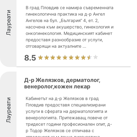
В град Пловдив се намира съвременната
Лауреати
гинекологична практика на д-р Ангел
Ангелов на бул. „България“ 4, ет. 2,
насочена към акушерство, гинекология и
онкогинекология. Медицинският кабинет
предоставя разнообразие от услуги,
отговарящи на актуалните ...
8.5
Д-р Желязков, дерматолог,
венеролог,кожен лекар
Кабинетът на д-р Желязков в град
Лауреати
Пловдив предоставя специализирани
услуги в сферата на дерматологията и
венерологията. Притежаващ повече от
тридесет години професионален опит, д-
р Тодор Желязков се отличава с
отдаденост към точна диагностика ...