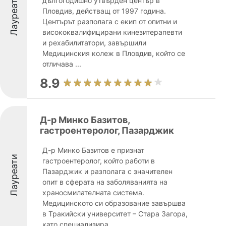
Лауреати
дългогодишно утвърден център в
Пловдив, действащ от 1997 година.
Центърът разполага с екип от опитни и
висококвалифицирани кинезитерапевти
и рехабилитатори, завършили
Медицинския колеж в Пловдив, който се
отличава ...
8.9
Д-р Минко Базитов,
гастроентеролог, Пазарджик
Д-р Минко Базитов е признат
Лауреати
гастроентеролог, който работи в
Пазарджик и разполага с значителен
опит в сферата на заболяванията на
храносмилателната система.
Медицинското си образование завършва
в Тракийски университет – Стара Загора,
като специализира ...