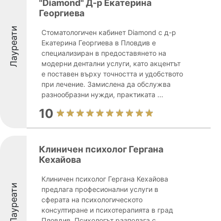
"Diamond" Д-р Екатерина
Георгиева
Лауреати
Стоматологичен кабинет Diamond с д-р
Екатерина Георгиева в Пловдив е
специализиран в предоставянето на
модерни дентални услуги, като акцентът
е поставен върху точността и удобството
при лечение. Замислена да обслужва
разнообразни нужди, практиката ...
10
Клиничен психолог Гергана
Кехайова
Клиничен психолог Гергана Кехайова
Лауреати
предлага професионални услуги в
сферата на психологическото
консултиране и психотерапията в град
Пловдив. Психологът разполага с