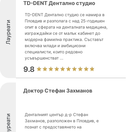
TD-DENT Дентално студио
TD-DENT Дентално студио се намира в
Пловдив и разполага с над 25-годишен
Лауреати
опит в сферата на денталната медицина,
изграждайки се от малък кабинет до
модерна фамилна практика. Съставът
включва млади и амбициозни
специалисти, които редовно
усъвършенстват ...
9.8
Доктор Стефан Захманов
Денталният център д-р Стефан
Лауреати
Захманов, разположен в Пловдив, е
познат с предоставянето на