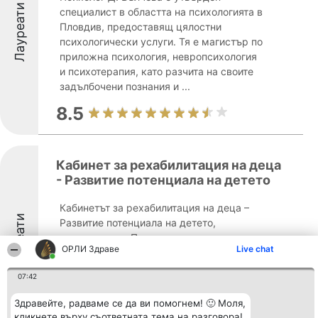
Лауреати
специалист в областта на психологията в
Пловдив, предоставящ цялостни
психологически услуги. Тя е магистър по
приложна психология, невропсихология
и психотерапия, като разчита на своите
задълбочени познания и ...
8.5
Кабинет за рехабилитация на деца
- Развитие потенциала на детето
Кабинетът за рехабилитация на деца –
Лауреати
Развитие потенциала на детето,
разположен в Пловдив, предоставя
ОРЛИ Здраве
Live chat
специализирана и цялостна
физиотерапевтична помощ, насочена
07:42
към опазване и насърчаване на детското
здраве. Създаден от магистър-
Здравейте, радваме се да ви помогнем! 🙂 Моля,
кинезитерапевта ...
кликнете върху съответната тема на разговора!