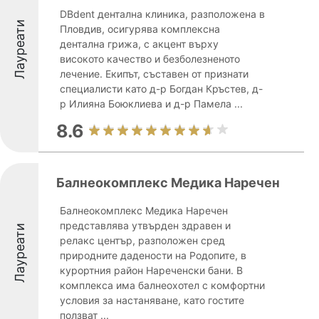
DBdent дентална клиника, разположена в
Лауреати
Пловдив, осигурява комплексна
дентална грижа, с акцент върху
високото качество и безболезненото
лечение. Екипът, съставен от признати
специалисти като д-р Богдан Кръстев, д-
р Илияна Боюклиева и д-р Памела ...
8.6
Балнеокомплекс Медика Наречен
Балнеокомплекс Медика Наречен
представлява утвърден здравен и
Лауреати
релакс център, разположен сред
природните дадености на Родопите, в
курортния район Нареченски бани. В
комплекса има балнеохотел с комфортни
условия за настаняване, като гостите
ползват ...