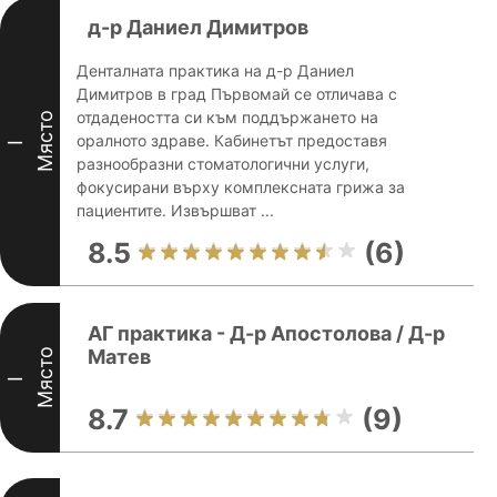
д-р Даниел Димитров
Денталната практика на д-р Даниел
Димитров в град Първомай се отличава с
отдадеността си към поддържането на
Място
оралното здраве. Кабинетът предоставя
I
разнообразни стоматологични услуги,
фокусирани върху комплексната грижа за
пациентите. Извършват ...
8.5
(6)
АГ практика - Д-р Апостолова / Д-р
Матев
Място
I
8.7
(9)