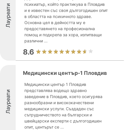
психиатър, който практикува в Пловдив
Лауреати
и е известен със своя дългогодишен опит
в областта на психичното здраве.
Основна цел в дейността му е
предоставянето на професионална
помощ и подкрепа за хора, изпитващи
различни ...
8.6
Медицински център-1 Пловдив
Медицински център 1 Пловдив
представлява водещо здравно
Лауреати
заведение в Пловдив, което осигурява
разнообразни и висококачествени
медицински услуги. Създаден със
сътрудничеството на български и
швейцарски експерти с дългогодишен
опит, центърът се ...