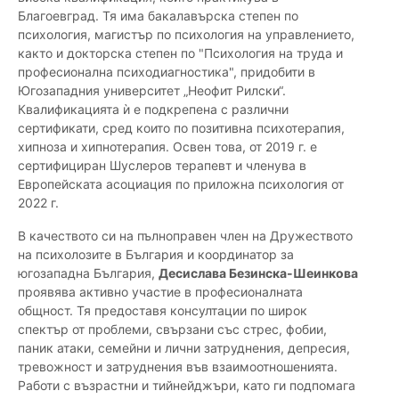
Благоевград. Тя има бакалавърска степен по
психология, магистър по психология на управлението,
както и докторска степен по "Психология на труда и
професионална психодиагностика", придобити в
Югозападния университет „Неофит Рилски“.
Квалификацията ѝ е подкрепена с различни
сертификати, сред които по позитивна психотерапия,
хипноза и хипнотерапия. Освен това, от 2019 г. е
сертифициран Шуслеров терапевт и членува в
Европейската асоциация по приложна психология от
2022 г.
В качеството си на пълноправен член на Дружеството
на психолозите в България и координатор за
югозападна България,
Десислава Безинска-Шеинкова
проявява активно участие в професионалната
общност. Тя предоставя консултации по широк
спектър от проблеми, свързани със стрес, фобии,
паник атаки, семейни и лични затруднения, депресия,
тревожност и затруднения във взаимоотношенията.
Работи с възрастни и тийнейджъри, като ги подпомага