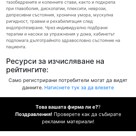
тазобедрените и коленните стави, както и подкрепа
при главоболия, дископатии, плексити, неврози,
депресивни състояния, хронична умора, мускулна
ригидност, травми и рехабилитация след
ендопротезиране. Чрез индивидуално подбрани
терапии и насоки за упражнения у дома, кабинетът
подпомага дълготрайното здравословно състояние на
пациента.
Ресурси за изчисляване на
рейтингите:
Само регистрирани потребители могат да видят
данните.
Натиснете тук за да влезете
Това вашата фирма ли е?
?
Поздравления!
Проверете как да събирате
рекламни материали!