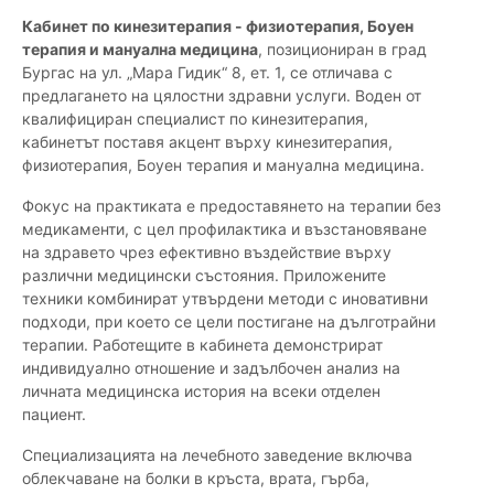
Кабинет по кинезитерапия - физиотерапия, Боуен
терапия и мануална медицина
, позициониран в град
Бургас на ул. „Мара Гидик“ 8, ет. 1, се отличава с
предлагането на цялостни здравни услуги. Воден от
квалифициран специалист по кинезитерапия,
кабинетът поставя акцент върху кинезитерапия,
физиотерапия, Боуен терапия и мануална медицина.
Фокус на практиката е предоставянето на терапии без
медикаменти, с цел профилактика и възстановяване
на здравето чрез ефективно въздействие върху
различни медицински състояния. Приложените
техники комбинират утвърдени методи с иновативни
подходи, при което се цели постигане на дълготрайни
терапии. Работещите в кабинета демонстрират
индивидуално отношение и задълбочен анализ на
личната медицинска история на всеки отделен
пациент.
Специализацията на лечебното заведение включва
облекчаване на болки в кръста, врата, гърба,