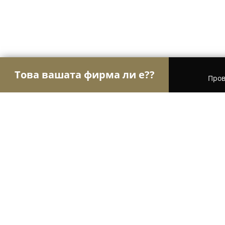
Това вашата фирма ли е??
Пров
Орли Здраве
Психолози, Медицински центров
Биорегенерация Банка за стволов
8.1
(65)