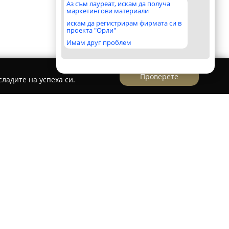
Аз съм лауреат, искам да получа
маркетингови материали
искам да регистрирам фирмата си в
проекта "Орли"
Имам друг проблем
Проверете
ладите на успеха си.
волови клетки
а утвърдена тъканна банка в България,
а съхранението на стволови клетки и
та медицина. Организацията е създадена от
 основател и на МБАЛ „Надежда“, и е изцяло
орегенерация“, работеща в обществена полза.