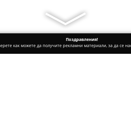
Поздравления!
ерете как можете да получите рекламни материали, за да се нас
е, Дентални клиники - София
Биорегенерация Банка за ст
и клетки
Относно компанията:
Биорегенерация
представляв
специализирана в областта н
развитието на регенеративна
д-р Георги Стаменов, който е
собственост на Фондация „Би