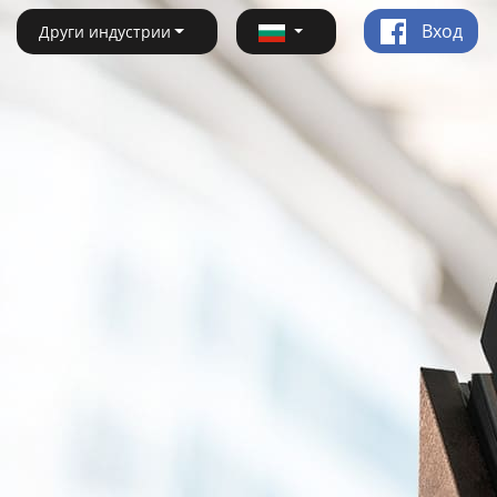
Вход
Други индустрии