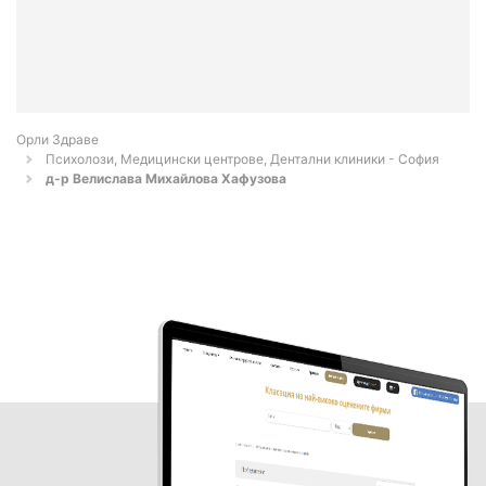
Орли Здраве
Психолози, Медицински центрове, Дентални клиники - София
д-р Велислава Михайлова Хафузова