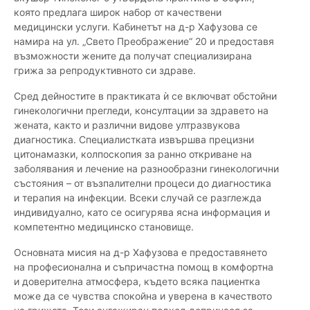
която предлага широк набор от качествени
медицински услуги. Кабинетът на д-р Хафузова се
намира на ул. „Свето Преображение“ 20 и предоставя
възможности жените да получат специализирана
грижа за репродуктивното си здраве.
Сред дейностите в практиката ѝ се включват обстойни
гинекологични прегледи, консултации за здравето на
жената, както и различни видове ултразвукова
диагностика. Специалистката извършва прецизни
цитонамазки, колпоскопия за ранно откриване на
заболявания и лечение на разнообразни гинекологични
състояния – от възпалителни процеси до диагностика
и терапия на инфекции. Всеки случай се разглежда
индивидуално, като се осигурява ясна информация и
компетентно медицинско становище.
Основната мисия на д-р Хафузова е предоставянето
на професионална и съпричастна помощ в комфортна
и доверителна атмосфера, където всяка пациентка
може да се чувства спокойна и уверена в качеството