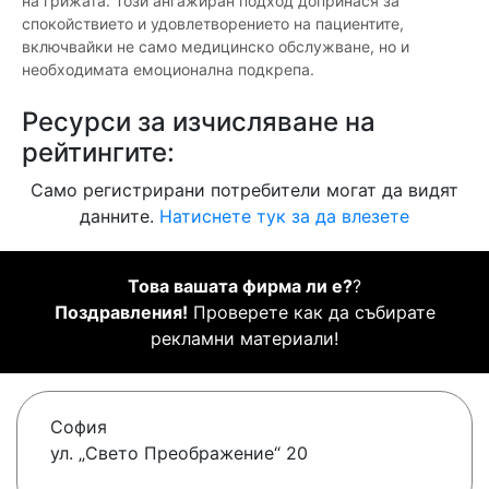
на грижата. Този ангажиран подход допринася за
спокойствието и удовлетворението на пациентите,
включвайки не само медицинско обслужване, но и
необходимата емоционална подкрепа.
Ресурси за изчисляване на
рейтингите:
Само регистрирани потребители могат да видят
данните.
Натиснете тук за да влезете
Това вашата фирма ли е?
?
Поздравления!
Проверете как да събирате
рекламни материали!
София
ул. „Свето Преображение“ 20