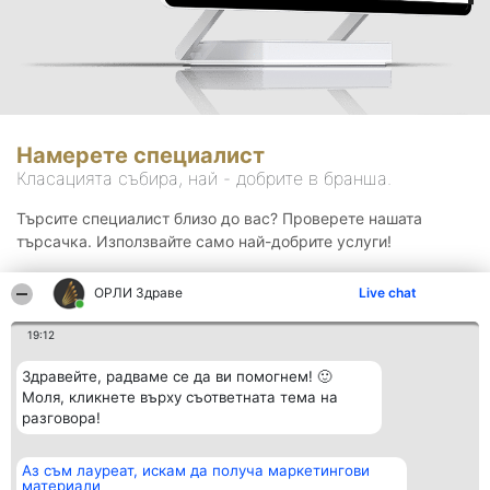
Намерете специалист
Класацията събира, най - добрите в бранша.
Търсите специалист близо до вас? Проверете нашата
търсачка. Използвайте само най-добрите услуги!
ОРЛИ Здраве
Live chat
Търсене
19:12
Здравейте, радваме се да ви помогнем! 🙂
Моля, кликнете върху съответната тема на
разговора!
Аз съм лауреат, искам да получа маркетингови
Организатор на
Класация
Контакти
материали
класиране
Победители
Контакти