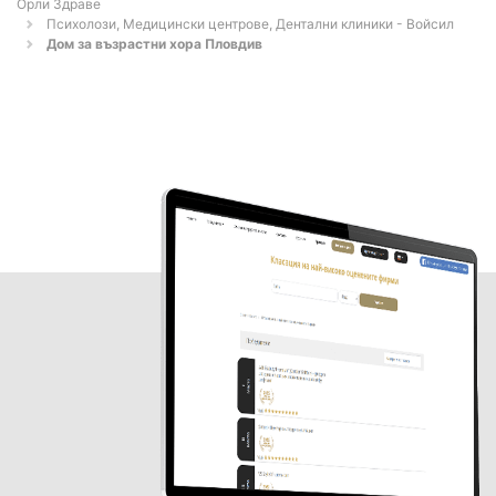
Орли Здраве
Психолози, Медицински центрове, Дентални клиники - Войсил
Дом за възрастни хора Пловдив