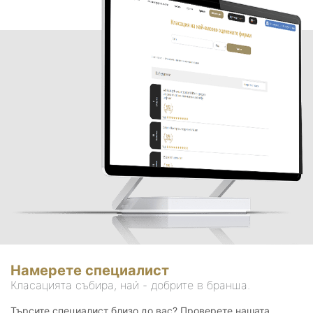
Намерете специалист
Класацията събира, най - добрите в бранша.
Търсите специалист близо до вас? Проверете нашата