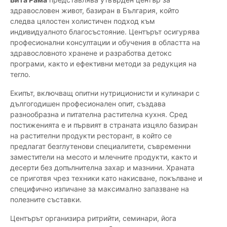
здравословен живот, базиран в България, който
следва цялостен холистичен подход към
индивидуалното благосъстояние. Центърът осигурява
професионални консултации и обучения в областта на
здравословното хранене и разработва детокс
програми, както и ефективни методи за редукция на
тегло.
Екипът, включващ опитни нутриционисти и кулинари с
дългогодишен професионален опит, създава
разнообразна и питателна растителна кухня. Сред
постиженията е и първият в страната изцяло базиран
на растителни продукти ресторант, в който се
предлагат безглутенови специалитети, съвременни
заместители на месото и млечните продукти, както и
десерти без допълнителна захар и мазнини. Храната
се приготвя чрез техники като накисване, покълване и
специфично изпичане за максимално запазване на
полезните съставки.
Центърът организира ритрийти, семинари, йога