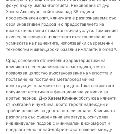
фокус върху имплантологията. Ръководена от д-р
Хазем Алшахуан, който има над 35 години
професионален опит, клиниката е разпознаваема със
своя иновативен подход и с предоставянето на
висококачествени стоматологични услуги. Тамошният
екип се ангажира с цялостното възстановяване на
усмивката на пациентите, използвайки съвременни
технологии и швейцарски базални импланти Biomed®.
Сред основните отличителни характеристики на
клиниката е специализираната методика, която
позволява цялостно възстановяване на челюстта и
поставяне на постоянна металокерамична
конструкция в рамките на три дни. Така пациентите
получават естетична и функционална усмивка за
кратък период.
Д-р Хазем Клиник
обслужва клиенти
от България и чужбина, които търсят надеждни и
трайни решения за денталното си здраве. Клиниката
разполага със съвременна апаратура, осигурява
индивидуален подход с минимален дискомфорт и
предлага едно от най-добрите съотношения между