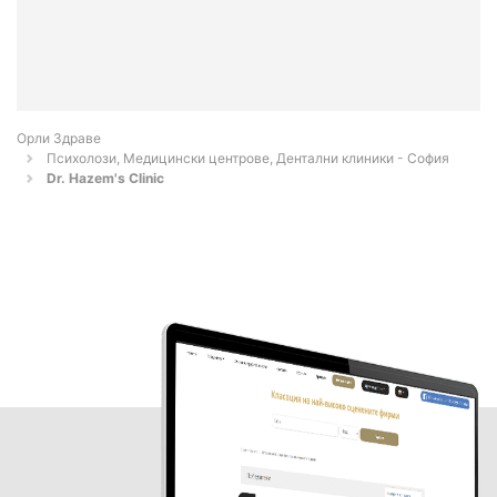
Орли Здраве
Психолози, Медицински центрове, Дентални клиники - София
Dr. Hazem's Clinic