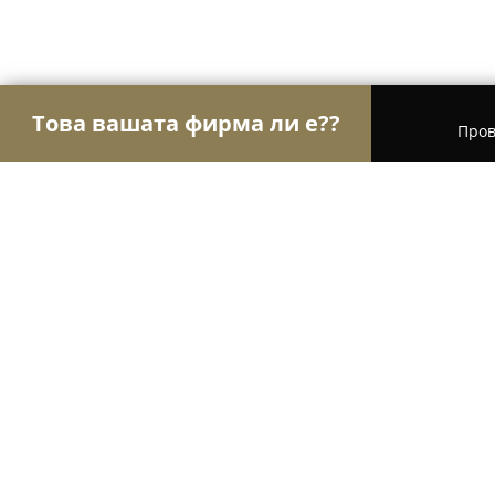
Това вашата фирма ли е??
Пров
Орли Здраве
Психолози, Медицински центров
Аптеки Хера
8.9
(109)