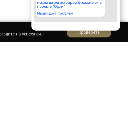
искам да регистрирам фирмата си в
проекта "Орли"
Имам друг проблем
Проверете
ладите на успеха си.
рига аптеки, разположена в София, която
исококачествени фармацевтични продукти и
 осигуряване на надеждна здравна грижа за
мират на стратегическо място в ж.к. Сухата
рх“ бл. 225, и предоставят постоянен достъп до
умативи, тъй като са отворени денонощно.