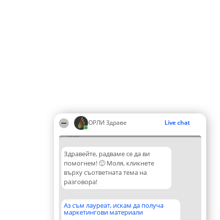
ОРЛИ Здраве
Live chat
15:35
Здравейте, радваме се да ви
помогнем! 🙂 Моля, кликнете
върху съответната тема на
разговора!
Аз съм лауреат, искам да получа
маркетингови материали