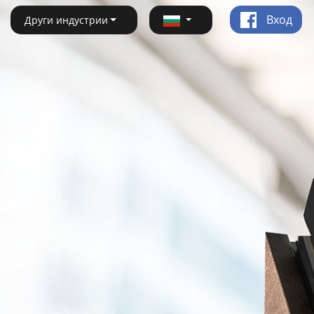
Вход
Други индустрии