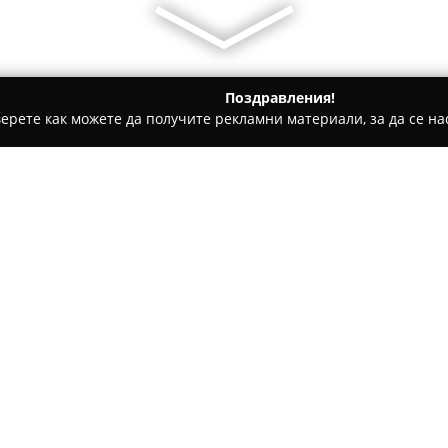
Поздравления!
ерете как можете да получите рекламни материали, за да се нас
е, Дентални клиники - София
Аптеки Хера
Относно компанията:
Аптеки Хера
са утвърдена ве
предлага разнообразие от в
специализирани услуги с цел
клиентите си. Аптеките се на
Покажи повече >>
река, на ул. „Александър Екза
всякакви медикаменти и конс