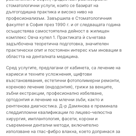
стоматологични услуги, които се базират на
дългогодишна практика и високо ниво на
професионализъм. Завършила е Стоматологичния
факултет в София през 1990 г. и от следващата година
осъществява самостоятелна дейност в жилищен
комплекс Овча купел 1. Практиката ѝ съчетава
задълбочена теоретична подготовка, значителен
практически опит и постоянен интерес към иновации в
областта на денталната медицина.
Сред услугите, предлагани от кабинета, са лечение на
кариеси и техните усложнения, щифтови
възстановявания, естетични фотополимерни ремонти,
кореново лечение (ендодонтия), грижи за венците,
зъбни екстракции, професионално избелване,
ортодонтия и лечение на млечни зъби, както и
рентгенова диагностика. Д-р Дамянова е преминала
следдипломни квалификации по лицево-челюстна
хирургия, имплантология, фасети, корони и
съвременни дентални методи, включително
използване на глас-фибро влакна, което допринася за