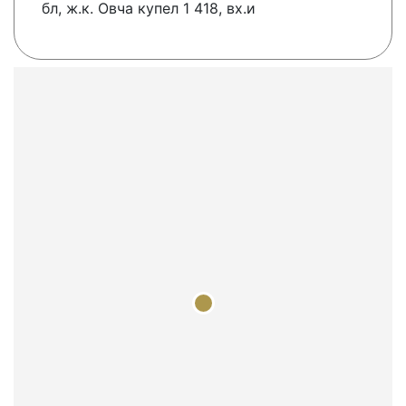
бл, ж.к. Овча купел 1 418, вх.и