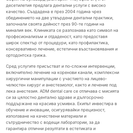
десетилетия предлага дентални услуги с високо
качество. Създадена е през 2004 година чрез
обединението на две утвърдени дентални практики,
започнали своята дейност през 90-те години на
миналия век. Клиниката се разпознава като символ на
професионализъм и отдаденост, като предоставя
широк спектър от процедури, като профилактика,
консервативно лечение, естетични възстановявания и
ортодонтска грижа.
Сред услугите присъстват и по-сложни интервенции,
включително лечение на коренови канали, комплексни
хирургични манипулации с участието на лицево-
челюстен хирург и анестезиолог, както и лечение под
лека анестезия. ADM dental care се отличава с мисията
си за цялостно дентално здраве и дългосрочно
поддържане на красива усмивка. Екипът инвестира в
обучение и иновации, осигурявайки прецизност,
използване на качествени материали и
сътрудничество с водещи лаборатории, за да
гарантира отлични резултати в естетиката и