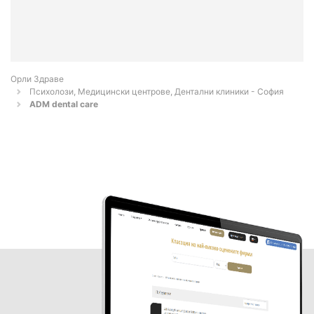
Орли Здраве
Психолози, Медицински центрове, Дентални клиники - София
ADM dental care