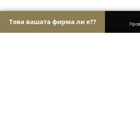
Това вашата фирма ли е??
Пров
Орли Здраве
Психолози, Медицински центров
Др Никола Петров
8.5
(6)
Благоевград, Ул. Славянска 60, кабинет 330