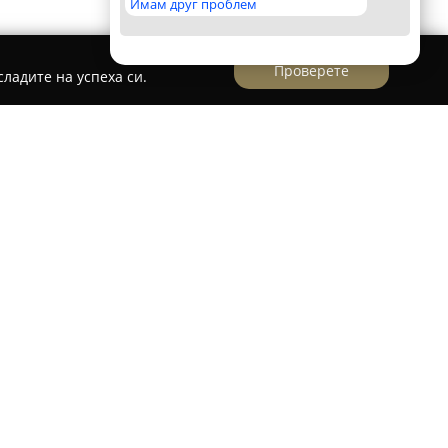
Имам друг проблем
Проверете
ладите на успеха си.
т кардиолог, практикуващ в Благоевград, който
нска помощ и разнообразни услуги, свързани
иране и лечение на различни сърдечносъдови
бхваща комплексна диагностика и
 състояния като артериална хипертония,
и видове сърдечни пороци, както и нарушения
мост. Прилагат се мерки и при сърдечна