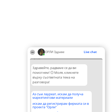
ОРЛИ Здраве
Live chat
21:30
Здравейте, радваме се да ви
помогнем! 🙂 Моля, кликнете
върху съответната тема на
разговора!
Аз съм лауреат, искам да получа
маркетингови материали
искам да регистрирам фирмата си в
проекта "Орли"