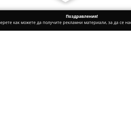
Поздравления!
ерете как можете да получите рекламни материали, за да се нас
е, Дентални клиники - Благоевград
Др Никола Петров
Относно компанията:
Д-р Никола Петров
е призна
предоставя експертна медици
с профилактика, диагностиц
заболявания. Дейността му о
Покажи повече >>
терапевтично поведение при
миокарден инфаркт, различн
в сърдечния ритъм и проводи
недостатъчност.