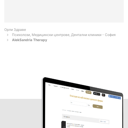
Орли Здраве
Психолози, Медицински центрове, Дентални клиники - София
AlekSandria Therapy