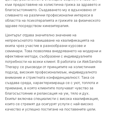
към предоставяне на холистична грижа за здравето и
благосъстоянието. Създаването му е вдъхновено от
сливането на различни професионални интереси в
областта на психотерапията и грижите за физическото
здраве посредством кинезитерапия.
Центърът отдава значително значение на
непрекъснатото повишаване на квалификацията на
екипа чрез участие в разнообразни курсове и
семинари. Това позволява внедряването на модерни и
ефективни методи, съобразени с индивидуалните
потребности на всеки клиент. В работата си AlekSandria
Therapy се ръководи от принципите на холистичния
подход, високия професионализъм, индивидуалното
внимание и стриктната конфиденциалност. Така се
създава среда, характеризираща се с уют, топлота и
приемане, в която клиентите получават чувство за
благосъстояние и релаксация на ум, тяло и дух.
Екипът включва специалисти с висока квалификация,
които се стремят да осигурят услуги с най-високо
качество и успешно постигане на поставените цели.