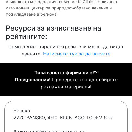
уникалната методология на Ayurveda Clinic я отличават
като водещ център за природосъобразно лечение и
подмладяване в региона.
Ресурси за изчисляване на
рейтингите:
Само регистрирани потребители могат да видят
данните.
Натиснете тук за да влезете
Това вашата фирма ли е?
?
Поздравления!
Проверете как да събирате
рекламни материали!
Банско
2770 BANSKO, 4-10, KIR BLAGO TODEV STR.
Вижте профила на фирмата на