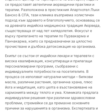
се предоставят автентични аюрведични практики и
терапии. Разположена в престижния Апартхотел Лъки
Банско & СПА, тази клиника възприема холистичен
подход към здравето и благополучието, основаващ се
на древната индийска медицинска традиция Аюрведа,
съществуваща от над пет хилядолетия. Фокусът е
върху прилагането на терапии по Пурвакарма и
Панчакарма, които са предназначени за цялостно
прочистване и дълбока детоксикация на организма.
Екипът се състои от индийски лекари и терапевти с
висока квалификация, консултиращи и прилагащи
персонализирани програми, съобразени с
индивидуалните потребности на посетителите. В
процеса се използват натурални методи – билкови
масла, различни растения, органична храна, плюс
йога и медитация, като целта е възстановяване на
хармонията между тялото и ума. Клиниката предлага
индивидуални решения при различни здравословни
проблеми, стремейки се да премахне основните
причини за нарушенията в организма. Експертизата и