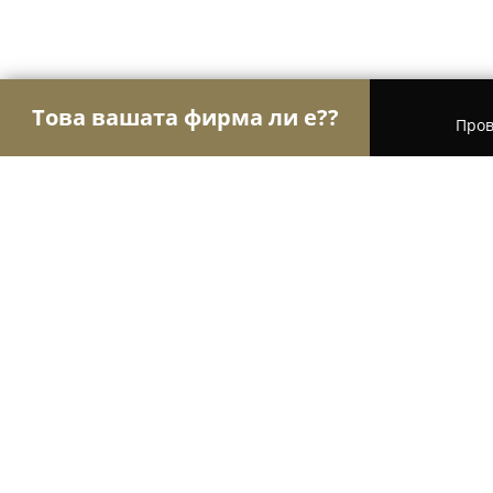
Това вашата фирма ли е??
Пров
Орли Здраве
Психолози, Медицински центров
Акушеро-гинекологичен кабинет 
9.2
(42)
Войсил, бул. „Копривщица“ 36а