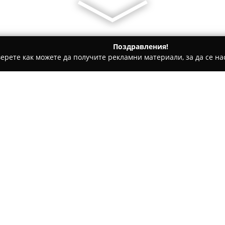
Поздравления!
ерете как можете да получите рекламни материали, за да се нас
е, Дентални клиники - Войсил
Акушеро-гинекологичен каб
Д-р Бабаков
Относно компанията:
Акушеро-гинекологичният ка
специализирани медицински 
опазването на женското здра
опит, д-р Бабаков извършва 
различни акушеро-гинеколог
Медицинският кабинет разпо