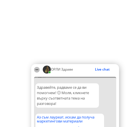
ОРЛИ Здраве
Live chat
22:17
Здравейте, радваме се да ви
помогнем! 🙂 Моля, кликнете
върху съответната тема на
разговора!
Аз съм лауреат, искам да получа
маркетингови материали