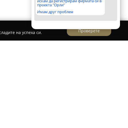
искам да регистрирам фирмата си в
проекта "Орли"
Имам друг проблем
Проверете
ладите на успеха си.
инет Д-р Бабаков
бинет
Д-р Бабаков
в град Пловдив предоставя
услуги, насочени към поддържането и
ве. С над тридесет години професионален
прегледи и прилага съвременни терапии за
ични заболявания.
лага със съвременно оборудване, включващо