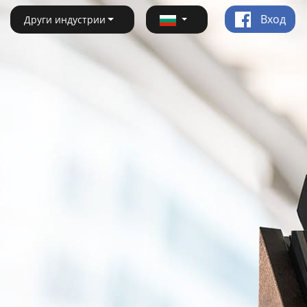
Вход
Други индустрии