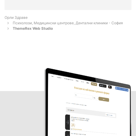
Орли Здраве
Психолози, Медицински центрове, Дентални клиники - София
ThemeRex Web Studio