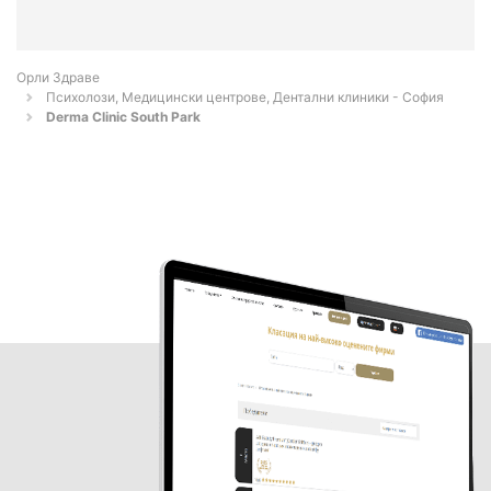
Орли Здраве
Психолози, Медицински центрове, Дентални клиники - София
Derma Clinic South Park