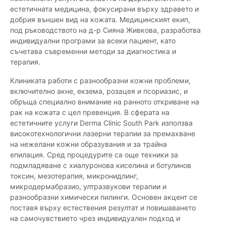
естетичната медицина, фокусирани върху здравето и
добрия външен вид на кожата. Медицинският екип,
под ръководството на д-р Сияна Живкова, разработва
индивидуални програми за всеки пациент, като
съчетава съвременни методи за диагностика и
терапия.
Клиниката работи с разнообразни кожни проблеми,
включително акне, екзема, розацея и псориазис, и
обръща специално внимание на ранното откриване на
рак на кожата с цел превенция. В сферата на
естетичните услуги Derma Clinic South Park използва
високотехнологични лазерни терапии за премахване
на нежелани кожни образувания и за трайна
епилация. Сред процедурите са още техники за
подмладяване с хиалуронова киселина и ботулинов
токсин, мезотерапия, микронидлинг,
микродермабразио, ултразвукови терапии и
разнообразни химически пилинги. Основен акцент се
поставя върху естествения резултат и повишаването
на самочувствието чрез индивидуален подход и