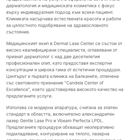
дерматология и медицинската козметика с фокус
върху индивидуалния подход към всеки пациент.
Клиниката насърчава естествената красота и работи
за цялостното подобряване на здравословното
състояние.
Медицинският екип в Dermal Lase Center се състои от
високо квалифицирани специалисти, оглавявани от
признат дерматолог с над две десетилетия
професионален опит, като предоставя експертни
консултации и широка гама от естетични процедури.
Центърът е първата клиника на Балканите, отличена
със световното признание "Candela Center of
Excellence", което удостоверява високото качество на
предлаганите услуги.
Използва се модерна апаратура, считана за златен
стандарт в областта, включително александритен
лазер Gentle Lase Pro и Vbeam Perfecta LPDL.
Предлаганите процедури обхващат неоперативно
подмладяване, контуриране на тялото, лазерна