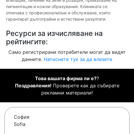
епилация, лечение на акне и розацея, премахване на
пигментации и кожни образувания. Клиниката се
отличава с професионализъм и обслужване, които
гарантират дълготрайни и естествени резултати.
Ресурси за изчисляване на
рейтингите:
Само регистрирани потребители могат да видят
данните.
Натиснете тук за да влезете
Това вашата фирма ли е?
?
Поздравления!
Проверете как да събирате
рекламни материали!
София
Sofia