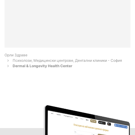
Орли Здраве
Психолози, Медицински центрове, Дентални клиники - София
Dermal & Longevity Health Center