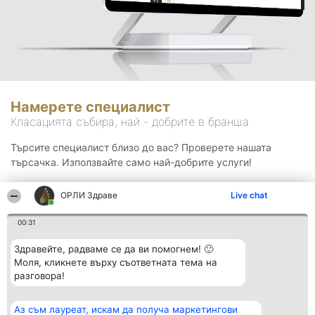
Намерете специалист
Класацията събира, най - добрите в бранша.
Търсите специалист близо до вас? Проверете нашата
търсачка. Използвайте само най-добрите услуги!
ОРЛИ Здраве
Live chat
Търсене
00:31
Здравейте, радваме се да ви помогнем! 🙂
Моля, кликнете върху съответната тема на
разговора!
Аз съм лауреат, искам да получа маркетингови
Организатор на
Класация
Контакти