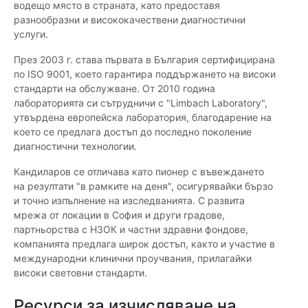
водещо място в страната, като предоставя
разнообразни и висококачествени диагностични
услуги.
През 2003 г. става първата в България сертифицирана
по ISO 9001, което гарантира поддържането на високи
стандарти на обслужване. От 2010 година
лабораторията си сътрудничи с "Limbach Laboratory",
утвърдена европейска лаборатория, благодарение на
което се предлага достъп до последно поколение
диагностични технологии.
Кандиларов се отличава като пионер с въвеждането
на резултати "в рамките на деня", осигурявайки бързо
и точно изпълнение на изследванията. С развита
мрежа от локации в София и други градове,
партньорства с НЗОК и частни здравни фондове,
компанията предлага широк достъп, както и участие в
международни клинични проучвания, прилагайки
високи световни стандарти.
Ресурси за изчисляване на