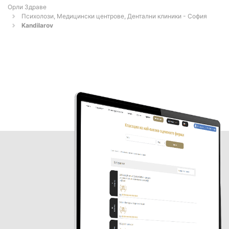
Орли Здраве
Психолози, Медицински центрове, Дентални клиники - София
Kandilarov