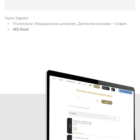
Орли Здраве
Психолози, Медицински центрове, Дентални клиники - София
M3 Dent