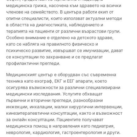
медицинска грижа, насочена към здравето на всички
членове на семейството. В центъра работи екип от
опитни специалисти, които използват актуални методи
в областта на диагностиката, наблюдението и
терапията на пациенти от различни възрастови групи.
Особено внимание е отделено на детското здраве,
като се набляга на правилното физическо и
психическо развитие, извършват се имунизации, дават
се консултации по захранване и се предлагат
профилактични прегледи.
Медицинският център е оборудван със съвременна
техника като ехограф, ЕКГ и ЕЕГ апарати, което
осигурява възможности за различни специализирани
медицински изследвания. Услугите обхващат
първични и вторични прегледи, разнообразни
инжекции, инхалации, малки хирургични интервенции,
кинезитерапевтични консултации, както и възможност
за онлайн консултации. Пациентите получават
медицинска помощ в направления като педиатрия,
неврология, кардиология, гастроентерология и други.