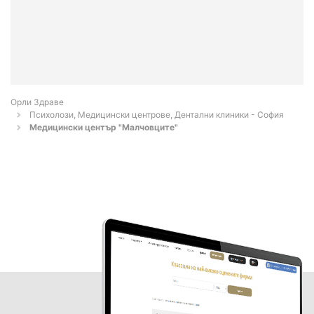
Орли Здраве
Психолози, Медицински центрове, Дентални клиники - София
Медицински център "Малчовците"