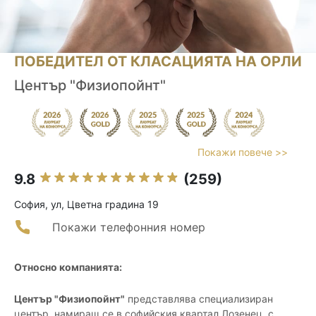
ПОБЕДИТЕЛ ОТ КЛАСАЦИЯТА НА ОРЛИ
Център "Физиопойнт"
Покажи повече >>
9.8
(259)
София, ул, Цветна градина 19
Покажи телефонния номер
Относно компанията:
Център "Физиопойнт"
представлява специализиран
център, намиращ се в софийския квартал Лозенец, с