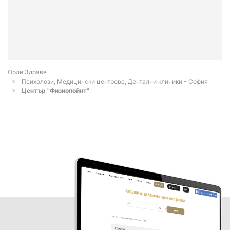
Орли Здраве
Психолози, Медицински центрове, Дентални клиники - София
Център "Физиопойнт"