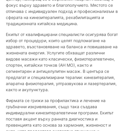
фокус върху здравето и благополучието. Мястото се
отличава с индивидуален подход и професионализъм в
сферата на кинезитерапията, рехабилитацията и
традиционната китайска медицина.
Екипът от квалифицирани специалисти осигурява богат
избор от процедури, които целят подпомагане на
здравето, възстановяване на баланса и повишаване на
жизнената енергия. Услугите обхващат различни
видове масажи като класически, физиотерапевтичен,
спортен, китайски точков (АН МО), както и
сегментарен и антицелулитен масаж. В центъра се
предлагат и специализирани терапии: кинезитерапия,
апаратна физиотерапия, ултразвукова и лазертерапия,
както и акупунктура.
Фирмата се грижи за профилактика и лечение на
гръбначни изкривявания, също така създава
индивидуални кинезитерапевтични програми. Екипът
поставя акцент върху ранната диагностика и
превенцията като основа за хармония, жизненост и