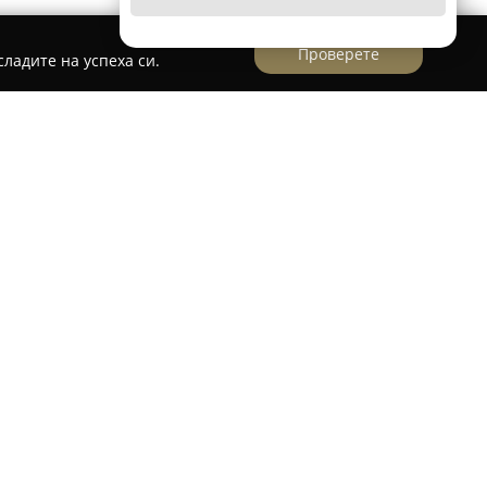
Проверете
ладите на успеха си.
авлява утвърден център, предлагащ
астта на физиотерапията, кинезиологията и
 експерт, Цветислава Панова, се отличава с
дивидуално отношение към всеки клиент. Тя
насочен към откриване и третиране на
вните проблеми, вместо да се ограничава до
за осезаемо подобрение и справяне с
 като често напредъкът е забележим още в