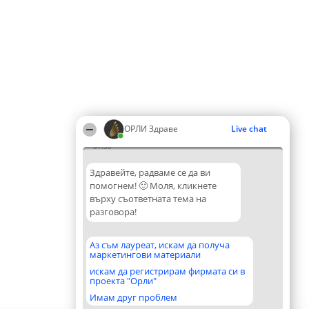
ОРЛИ Здраве
Live chat
07:30
Здравейте, радваме се да ви
помогнем! 🙂 Моля, кликнете
върху съответната тема на
разговора!
Аз съм лауреат, искам да получа
маркетингови материали
искам да регистрирам фирмата си в
проекта "Орли"
Имам друг проблем