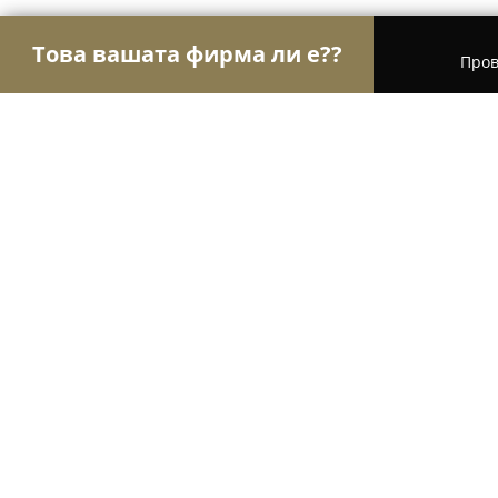
Това вашата фирма ли е??
Пров
Орли Здраве
Психолози, Медицински центров
Physio spot
10
(97)
Варна, 9000 Varna, Bulgaria
Покажи телефонния номер