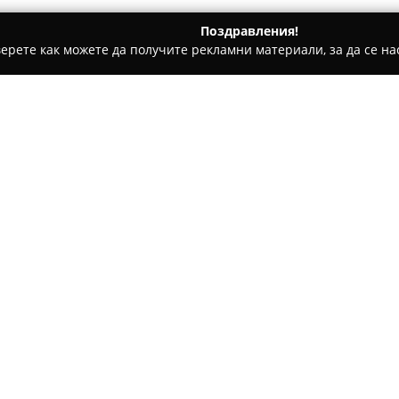
Поздравления!
ерете как можете да получите рекламни материали, за да се нас
е, Дентални клиники - Варна
Physio spot
Относно компанията:
Physio Spot
във Варна предст
специализирани услуги в обл
масажната терапия. Водещият
висок професионализъм и ин
Покажи повече >>
прилага холистичен подход, 
първопричините за здравосло
облекчаване на симптомите.
Много посетители съобщават 
хронични болки и скованост,