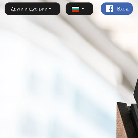
Вход
Други индустрии