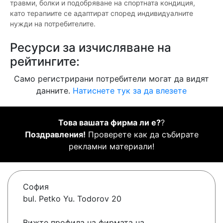
травми, болки и подобряване на спортната кондиция,
като терапиите се адаптират според индивидуалните
нужди на потребителите.
Ресурси за изчисляване на
рейтингите:
Само регистрирани потребители могат да видят
данните.
Натиснете тук за да влезете
Това вашата фирма ли е?
?
Поздравления!
Проверете как да събирате
рекламни материали!
София
bul. Petko Yu. Todorov 20
Вижте профила на фирмата на