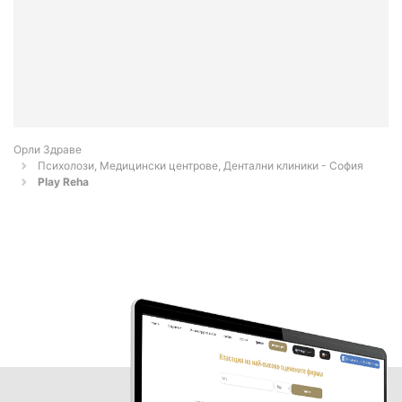
Орли Здраве
Психолози, Медицински центрове, Дентални клиники - София
Play Reha