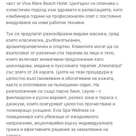
част от Viva Mare Beach Hotel. Центърът се отличава с
холистичен подход към здравето и релаксацията, като
комбинира години на професионален опит с постоянно
внедряване на нови работни техники.
Тук се предлагат разнообразни видове масажи, сред
които класически, дълбокотъканен,
ароматерапевтичен и спортен. Клиентите могат да се
възползват от различни спа терапии за лице и тяло,
които включват иновативни предложения като
шоколадова, медена и луксозната терапия „Клеопатра“
със злато от 24 карата. Целта на тези процедури е
цялостно възстановяване и обогатяване на кожата,
както и отопляване на пълноценен отдих. На
разположение са също парна баня, сауна – с
финландски и руски вариант, релакс зона и тераса с
джакузи, които осигуряват цялостно прочистване и
тонизиращо усещане. Evia Spa Wellness се
позиционира като убежище от ежедневното
напрежение, акцентирайки върху индивидуалната
грижа и ефективните решения за намаляване на
стреса.