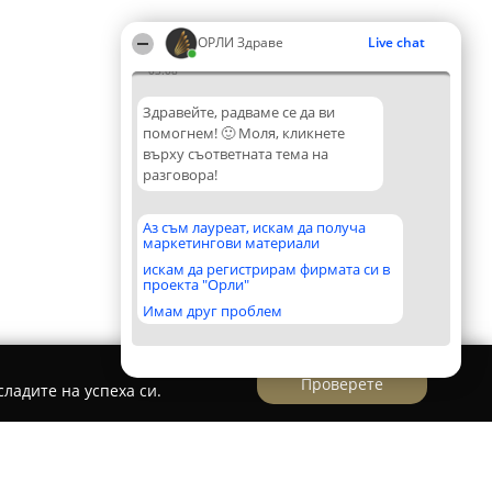
ОРЛИ Здраве
Live chat
03:08
Здравейте, радваме се да ви
помогнем! 🙂 Моля, кликнете
върху съответната тема на
разговора!
Аз съм лауреат, искам да получа
маркетингови материали
искам да регистрирам фирмата си в
проекта "Орли"
Имам друг проблем
Проверете
ладите на успеха си.