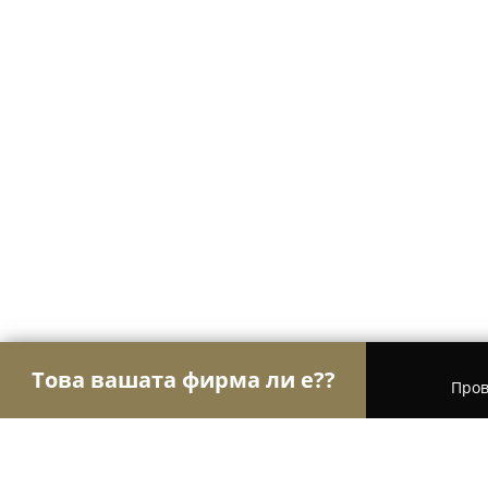
Това вашата фирма ли е??
Пров
Орли Здраве
Психолози, Медицински центров