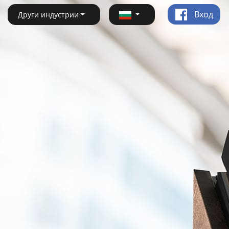
Вход
Други индустрии