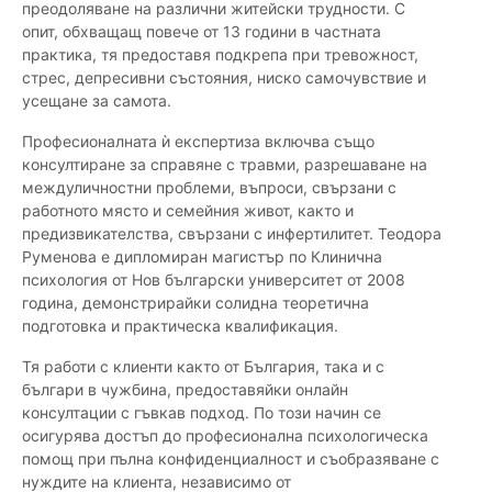
преодоляване на различни житейски трудности. С
опит, обхващащ повече от 13 години в частната
практика, тя предоставя подкрепа при тревожност,
стрес, депресивни състояния, ниско самочувствие и
усещане за самота.
Професионалната ѝ експертиза включва също
консултиране за справяне с травми, разрешаване на
междуличностни проблеми, въпроси, свързани с
работното място и семейния живот, както и
предизвикателства, свързани с инфертилитет. Теодора
Руменова е дипломиран магистър по Клинична
психология от Нов български университет от 2008
година, демонстрирайки солидна теоретична
подготовка и практическа квалификация.
Тя работи с клиенти както от България, така и с
българи в чужбина, предоставяйки онлайн
консултации с гъвкав подход. По този начин се
осигурява достъп до професионална психологическа
помощ при пълна конфиденциалност и съобразяване с
нуждите на клиента, независимо от