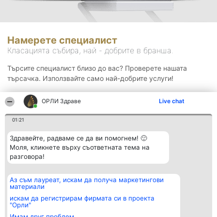
Намерете специалист
Класацията събира, най - добрите в бранша.
Търсите специалист близо до вас? Проверете нашата
търсачка. Използвайте само най-добрите услуги!
ОРЛИ Здраве
Live chat
Търсене
01:21
Здравейте, радваме се да ви помогнем! 🙂
Моля, кликнете върху съответната тема на
разговора!
Аз съм лауреат, искам да получа маркетингови
Организатор на
Класация
Контакти
материали
класиране
Победители
Контакти
Beautiful Company S.R.L.
Списък на
искам да регистрирам фирмата си в проекта
BulevardulAleea Timișul De
всички
"Орли"
Sus Nr. 2, Bl. A30, Sc. A, Et.
победители
Имам друг проблем
4, Ap. 13
Правила