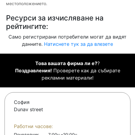
местоположението.
Ресурси за изчисляване на
рейтингите:
Само регистрирани потребители могат да видят
данните.
Натиснете тук за да влезете
Това вашата фирма ли е?
?
Поздравления!
Проверете как да събирате
рекламни материали!
София
Dunav street
Работни часове:
Понеделник
7:00ч.–20:00ч.