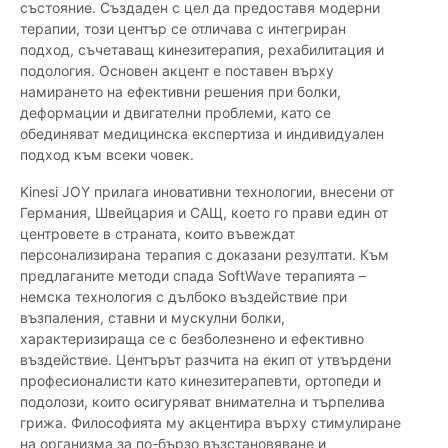
състояние. Създаден с цел да предоставя модерни
терапии, този център се отличава с интегриран
подход, съчетаващ кинезитерапия, рехабилитация и
подология. Основен акцент е поставен върху
намирането на ефективни решения при болки,
деформации и двигателни проблеми, като се
обединяват медицинска експертиза и индивидуален
подход към всеки човек.
Kinesi JOY прилага иновативни технологии, внесени от
Германия, Швейцария и САЩ, което го прави един от
центровете в страната, които въвеждат
персонализирана терапия с доказани резултати. Към
предлаганите методи спада SoftWave терапията –
немска технология с дълбоко въздействие при
възпаления, ставни и мускулни болки,
характеризираща се с безболезнено и ефективно
въздействие. Центърът разчита на екип от утвърдени
професионалисти като кинезитерапевти, ортопеди и
подолози, които осигуряват внимателна и търпелива
грижа. Философията му акцентира върху стимулиране
на организма за по-бързо възстановяване и