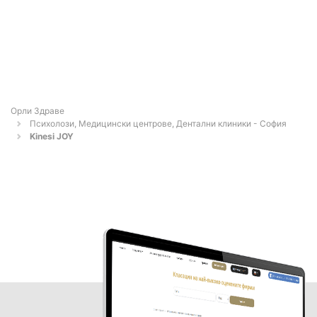
Орли Здраве
Психолози, Медицински центрове, Дентални клиники - София
Kinesi JOY