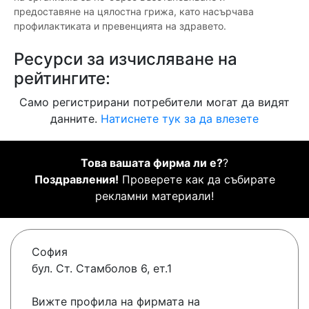
предоставяне на цялостна грижа, като насърчава
профилактиката и превенцията на здравето.
Ресурси за изчисляване на
рейтингите:
Само регистрирани потребители могат да видят
данните.
Натиснете тук за да влезете
Това вашата фирма ли е?
?
Поздравления!
Проверете как да събирате
рекламни материали!
София
бул. Ст. Стамболов 6, ет.1
Вижте профила на фирмата на