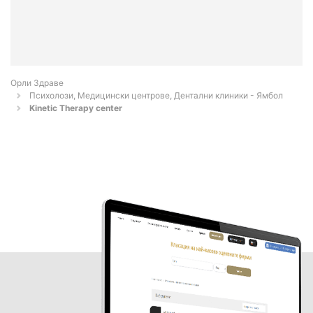
Орли Здраве
Психолози, Медицински центрове, Дентални клиники - Ямбол
Kinetic Therapy center