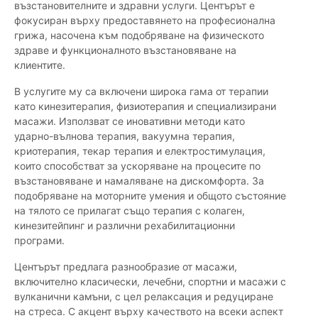
възстановителните и здравни услуги. Центърът е
фокусиран върху предоставянето на професионална
грижа, насочена към подобряване на физическото
здраве и функционалното възстановяване на
клиентите.
В услугите му са включени широка гама от терапии
като кинезитерапия, физиотерапия и специализирани
масажи. Използват се иновативни методи като
ударно-вълнова терапия, вакуумна терапия,
криотерапия, текар терапия и електростимулация,
които способстват за ускоряване на процесите по
възстановяване и намаляване на дискомфорта. За
подобряване на моторните умения и общото състояние
на тялото се прилагат също терапия с колаген,
кинезитейпинг и различни рехабилитационни
програми.
Центърът предлага разнообразие от масажи,
включително класически, лечебни, спортни и масажи с
вулканични камъни, с цел релаксация и редуциране
на стреса. С акцент върху качеството на всеки аспект