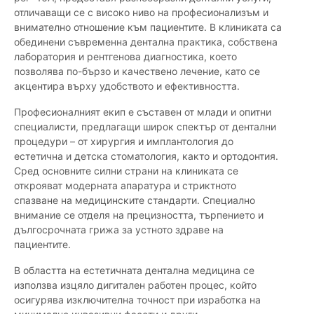
отличаващи се с високо ниво на професионализъм и
внимателно отношение към пациентите. В клиниката са
обединени съвременна дентална практика, собствена
лаборатория и рентгенова диагностика, което
позволява по-бързо и качествено лечение, като се
акцентира върху удобството и ефективността.
Професионалният екип е съставен от млади и опитни
специалисти, предлагащи широк спектър от дентални
процедури – от хирургия и имплантология до
естетична и детска стоматология, както и ортодонтия.
Сред основните силни страни на клиниката се
открояват модерната апаратура и стриктното
спазване на медицинските стандарти. Специално
внимание се отделя на прецизността, търпението и
дългосрочната грижа за устното здраве на
пациентите.
В областта на естетичната дентална медицина се
използва изцяло дигитален работен процес, който
осигурява изключителна точност при изработка на