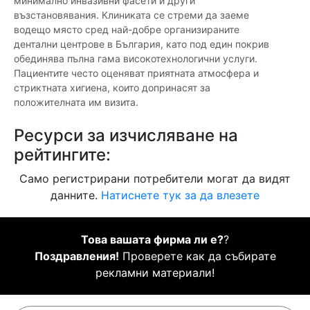
минимално инвазивни фасети и други
възстановявания. Клиниката се стреми да заеме
водещо място сред най-добре организираните
дентални центрове в България, като под един покрив
обединява пълна гама високотехнологични услуги.
Пациентите често оценяват приятната атмосфера и
стриктната хигиена, които допринасят за
положителната им визита.
Ресурси за изчисляване на
рейтингите:
Само регистрирани потребители могат да видят
данните.
Натиснете тук за да влезете
Това вашата фирма ли е?
?
Поздравления!
Проверете как да събирате
рекламни материали!