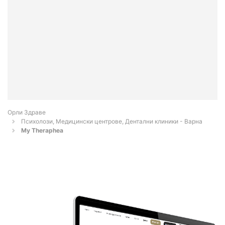
Орли Здраве
Психолози, Медицински центрове, Дентални клиники - Варна
My Theraphea