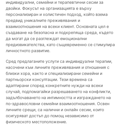
индивидуални, семейни и терапевтични сесии за
двойки. Фокусът на организацията е върху
персонализиран и холистичен подход, който взема
предвид уникалните преживявания и
взаимоотношения на всеки клиент. Основната цел е
създаване на безопасна и подкрепяща среда, където
да могат да се разглеждат емоционални
предизвикателства, като същевременно се стимулира
личностното развитие.
Сред предлаганите услуги са индивидуални терапии,
насочени към личните преживявания и отношения с
близки хора, както и специализирани семейни и
партньорски консултации. Тези времена са
адаптирани според конкретните нужди на всеки
случай, подпомагайки разрешаването на конфликти,
задълбочаването на интимността и изграждането на
по-здравословни семейни взаимоотношения. Освен
личните срещи, са налични и онлайн сесии, които
осигуряват достъп до помощ независимо от
физическото местоположение.