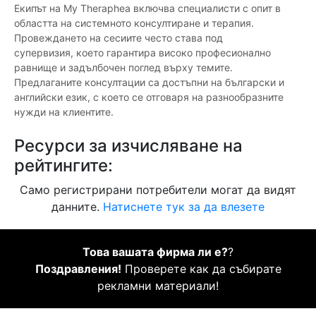
Екипът на My Theraphea включва специалисти с опит в
областта на системното консултиране и терапия.
Провеждането на сесиите често става под
супервизия, което гарантира високо професионално
равнище и задълбочен поглед върху темите.
Предлаганите консултации са достъпни на български и
английски език, с което се отговаря на разнообразните
нужди на клиентите.
Ресурси за изчисляване на
рейтингите:
Само регистрирани потребители могат да видят
данните.
Натиснете тук за да влезете
Това вашата фирма ли е?
?
Поздравления!
Проверете как да събирате
рекламни материали!