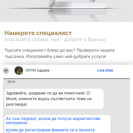
Намерете специалист
Класацията събира, най - добрите в бранша.
Търсите специалист близо до вас? Проверете нашата
търсачка. Използвайте само най-добрите услуги!
ОРЛИ Здраве
Live chat
Търсене
20:10
Здравейте, радваме се да ви помогнем! 🙂
Моля, кликнете върху съответната тема на
разговора!
Аз съм лауреат, искам да получа маркетингови
Организатор на
Класация
Контакти
материали
класиране
Победители
Контакти
Beautiful Company S.R.L.
Списък на
искам да регистрирам фирмата си в проекта
BulevardulAleea Timișul De
всички