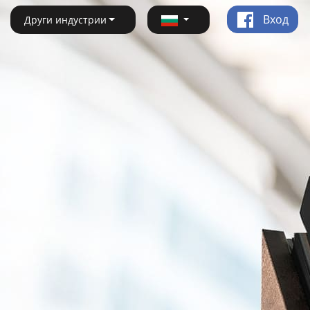
Вход
Други индустрии