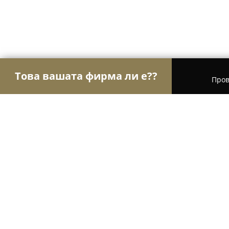
Това вашата фирма ли е??
Пров
Орли Здраве
Психолози, Медицински центров
TMLaboratory-зъбни снимки 3D С