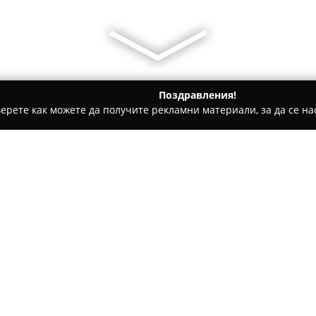
Поздравления!
ерете как можете да получите рекламни материали, за да се нас
е, Дентални клиники - София
TMLaboratory-зъбни снимки 
кенер
Относно компанията:
TMLaboratory
представлява у
локализирана в София и функ
денталната образна диагност
зъбни снимки с високо качест
Покажи повече >>
телерентгенографски изобра