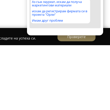
Аз съм лауреат, искам да получа
маркетингови материали
искам да регистрирам фирмата си в
проекта "Орли"
Имам друг проблем
Проверете
ладите на успеха си.
3D Скенер
твърдена дентална рентгенова лаборатория,
ционираща от 2003 година. Фокусирана върху
ика, фирмата предоставя обширен набор от
во, сред които дигитални, панорамни и
жения.