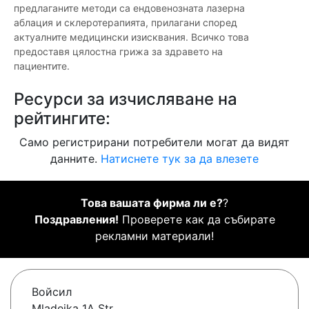
предлаганите методи са ендовенозната лазерна
аблация и склеротерапията, прилагани според
актуалните медицински изисквания. Всичко това
предоставя цялостна грижа за здравето на
пациентите.
Ресурси за изчисляване на
рейтингите:
Само регистрирани потребители могат да видят
данните.
Натиснете тук за да влезете
Това вашата фирма ли е?
?
Поздравления!
Проверете как да събирате
рекламни материали!
Войсил
Mladejka 1A Str.