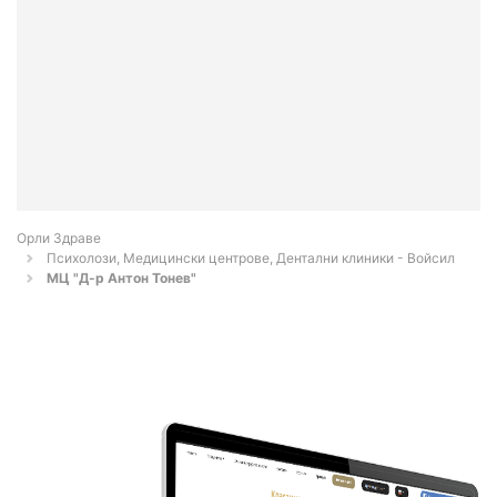
Орли Здраве
Психолози, Медицински центрове, Дентални клиники - Войсил
МЦ "Д-р Антон Тонев"