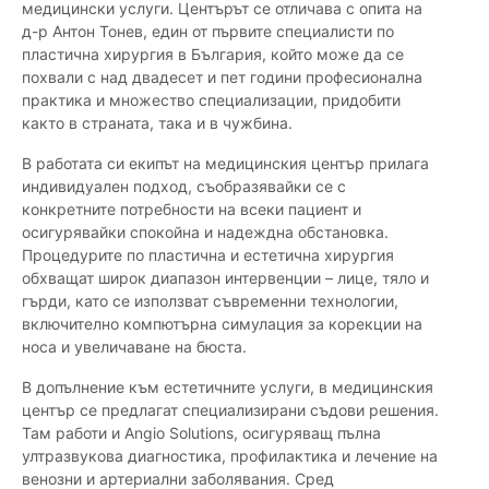
медицински услуги. Центърът се отличава с опита на
д-р Антон Тонев, един от първите специалисти по
пластична хирургия в България, който може да се
похвали с над двадесет и пет години професионална
практика и множество специализации, придобити
както в страната, така и в чужбина.
В работата си екипът на медицинския център прилага
индивидуален подход, съобразявайки се с
конкретните потребности на всеки пациент и
осигурявайки спокойна и надеждна обстановка.
Процедурите по пластична и естетична хирургия
обхващат широк диапазон интервенции – лице, тяло и
гърди, като се използват съвременни технологии,
включително компютърна симулация за корекции на
носа и увеличаване на бюста.
В допълнение към естетичните услуги, в медицинския
център се предлагат специализирани съдови решения.
Там работи и Angio Solutions, осигуряващ пълна
ултразвукова диагностика, профилактика и лечение на
венозни и артериални заболявания. Сред