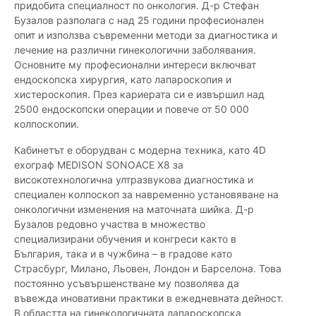
придобита специалност по онкология. Д-р Стефан
Бузалов разполага с над 25 години професионален
опит и използва съвременни методи за диагностика и
лечение на различни гинекологични заболявания.
Основните му професионални интереси включват
ендоскопска хирургия, като лапароскопия и
хистероскопия. През кариерата си е извършил над
2500 ендоскопски операции и повече от 50 000
колпоскопии.
Кабинетът е оборудван с модерна техника, като 4D
ехограф MEDISON SONOACE X8 за
високотехнологична ултразвукова диагностика и
специален колпоскоп за навременно установяване на
онкологични изменения на маточната шийка. Д-р
Бузалов редовно участва в множество
специализирани обучения и конгреси както в
България, така и в чужбина – в градове като
Страсбург, Милано, Льовен, Лондон и Барселона. Това
постоянно усъвършенстване му позволява да
въвежда иновативни практики в ежедневната дейност.
В областта на гинекологичната лапароскопска