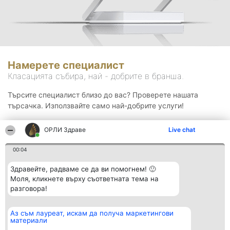
Намерете специалист
Класацията събира, най - добрите в бранша.
Търсите специалист близо до вас? Проверете нашата
търсачка. Използвайте само най-добрите услуги!
ОРЛИ Здраве
Live chat
Търсене
00:04
Здравейте, радваме се да ви помогнем! 🙂
Моля, кликнете върху съответната тема на
разговора!
Аз съм лауреат, искам да получа маркетингови
Организатор на
Класация
Контакти
материали
класиране
Победители
Контакти
Beautiful Company S.R.L.
Списък на