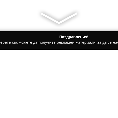
Поздравления!
ерете как можете да получите рекламни материали, за да се нас
е, Дентални клиники - София
Кабинет за психологически 
ултации и
Относно компанията:
Кабинет за психологически
функционира в София като бъ
психологически тренинги и к
гама от услуги, насочени къ