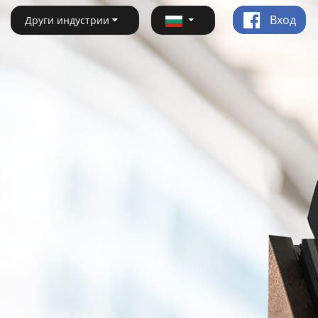
Вход
Други индустрии