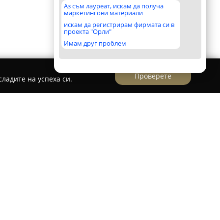
Аз съм лауреат, искам да получа
маркетингови материали
искам да регистрирам фирмата си в
проекта "Орли"
Имам друг проблем
Проверете
ладите на успеха си.
консултации и психотерапия "Амарна"
 консултации и психотерапия "Амарна"
лгарски център, специализиран в
онсултации. Компанията предоставя богата
м усъвършенстване на личното израстване и