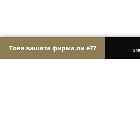
Това вашата фирма ли е??
Пров
Орли Здраве
Психолози, Медицински центров
Кабинет за психологически конс
психотерапия "Амарна"