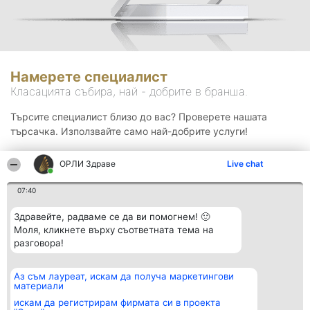
Намерете специалист
Класацията събира, най - добрите в бранша.
Търсите специалист близо до вас? Проверете нашата
търсачка. Използвайте само най-добрите услуги!
ОРЛИ Здраве
Live chat
Търсене
07:40
Здравейте, радваме се да ви помогнем! 🙂
Моля, кликнете върху съответната тема на
разговора!
Аз съм лауреат, искам да получа маркетингови
Организатор на
Класация
Контакти
материали
класиране
Победители
Контакти
Beautiful Company S.R.L.
Списък на
искам да регистрирам фирмата си в проекта
BulevardulAleea Timișul De
всички