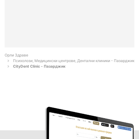
Орли Здраве
Психолози, Медицински центрове, Дентални клиники - Пазарджик
CityDent Clinic - Пазарджик