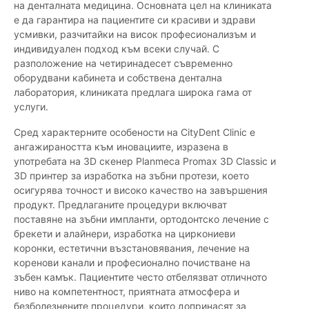
на денталната медицина. Основната цел на клиниката
е да гарантира на пациентите си красиви и здрави
усмивки, разчитайки на висок професионализъм и
индивидуален подход към всеки случай. С
разположение на четиринадесет съвременно
оборудвани кабинета и собствена дентална
лаборатория, клиниката предлага широка гама от
услуги.
Сред характерните особености на CityDent Clinic е
ангажираността към иновациите, изразена в
употребата на 3D скенер Planmeca Promax 3D Classic и
3D принтер за изработка на зъбни протези, което
осигурява точност и високо качество на завършения
продукт. Предлаганите процедури включват
поставяне на зъбни импланти, ортодонтско лечение с
брекети и алайнери, изработка на циркониеви
коронки, естетични възстановявания, лечение на
коренови канали и професионално почистване на
зъбен камък. Пациентите често отбелязват отличното
ниво на компетентност, приятната атмосфера и
безболезнените процедури, които допринасят за