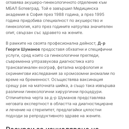
оглавява акушеро-гинекологичното отделение към
МБАЛ Ботевград. Той e завършил Медицинска
академия в София през 1988 година, а през 1995
година придобива специалност по акушерство и
гинекология, като през годините натрупва значителен
опит, свързан със здравето на жените.
В рамките на своята професионална дейност,
Д-р
Георги Шуманов
предоставя обхватни и специфични
услуги, сред които са гинекологични прегледи,
съвременна ултразвукова диагностика като
трансвагинален ехограф, фетална морфология и
скринингови изследвания за хромозомни аномалии по
време на бременност. Осъществява ваксинация
срещу рак на маточната шийка, а също така извършва
различни гинекологични хирургични процедури.
Отличителна черта за д-р Шуманов представлява
неговата експертност в областта на диагностициране
и лечение на стерилитет, предлагайки цялостни
подходи за репродуктивното здраве на жените.