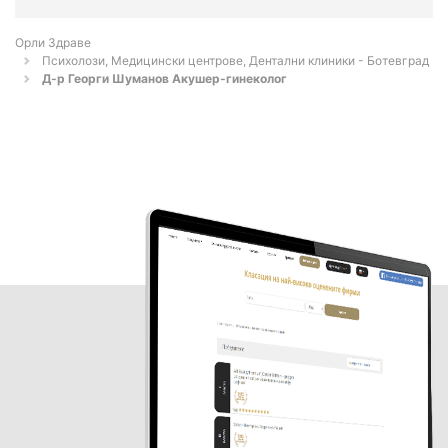
Орли Здраве
Психолози, Медицински центрове, Дентални клиники - Ботевград
Д-р Георги Шуманов Акушер-гинеколог