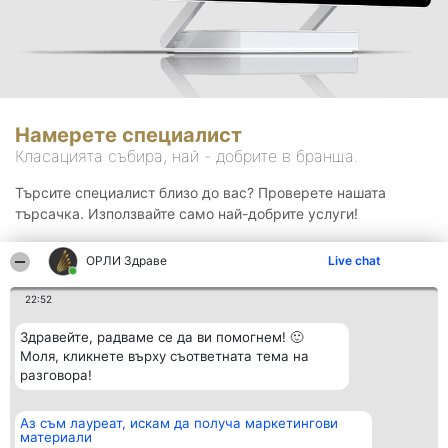
Намерете специалист
Класацията събира, най - добрите в бранша.
Търсите специалист близо до вас? Проверете нашата
търсачка. Използвайте само най-добрите услуги!
ОРЛИ Здраве
Live chat
Търсене
22:52
Здравейте, радваме се да ви помогнем! 🙂
Моля, кликнете върху съответната тема на
разговора!
Аз съм лауреат, искам да получа маркетингови
Организатор на
Класация
Контакти
материали
класиране
Победители
Контакти