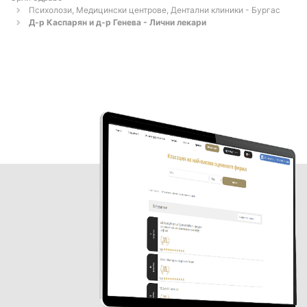
Психолози, Медицински центрове, Дентални клиники - Бургас
Д-р Каспарян и д-р Генева - Лични лекари