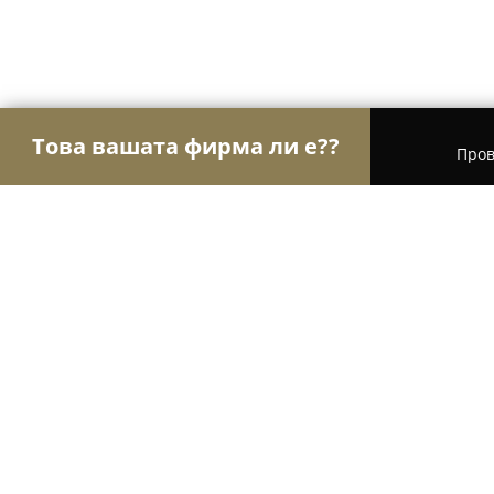
Това вашата фирма ли е??
Пров
Орли Здраве
Психолози, Медицински центров
Д-р Радослава Тимева - Лекар по
8.3
(15)