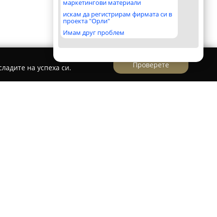
маркетингови материали
искам да регистрирам фирмата си в
проекта "Орли"
Имам друг проблем
Проверете
ладите на успеха си.
- Лекар по дентална медицина
а
Д-р Радослава Тимева
се намира в
знообразни дентални услуги с акцент върху
алното отношение към пациентите. В
временни технологии и оборудване, за да се
драви зъби и естетична усмивка. Кабинетът е