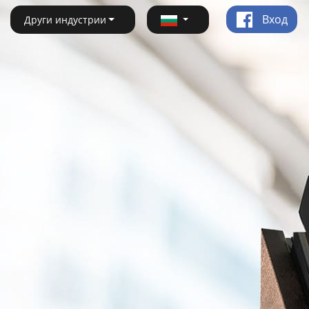
Вход
Други индустрии