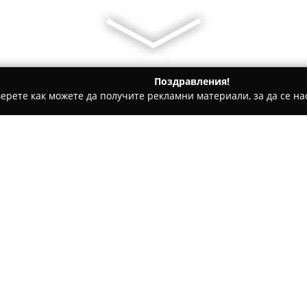
Поздравления!
ерете как можете да получите рекламни материали, за да се нас
е, Дентални клиники - Благоевград
Д-р Радослава Тимева 
 дентална медицина
Относно компанията:
Стоматологичният кабинет н
Благоевград и предоставя ра
професионализма и индивиду
практиката се комбинират съ
гарантира поддържането на з