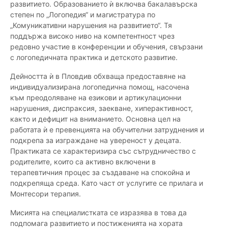
развитието. Образованието ѝ включва бакалавърска
степен по „Логопедия“ и магистратура по
„Комуникативни нарушения на развитието“. Тя
поддържа високо ниво на компетентност чрез
редовно участие в конференции и обучения, свързани
с логопедичната практика и детското развитие.
Дейността ѝ в Пловдив обхваща предоставяне на
индивидуализирана логопедична помощ, насочена
към преодоляване на езикови и артикулационни
нарушения, диспраксия, заекване, хиперактивност,
както и дефицит на вниманието. Основна цел на
работата ѝ е превенцията на обучителни затруднения и
подкрепа за изграждане на увереност у децата.
Практиката се характеризира със сътрудничество с
родителите, които са активно включени в
терапевтичния процес за създаване на спокойна и
подкрепяща среда. Като част от услугите се прилага и
Монтесори терапия.
Мисията на специалистката се изразява в това да
подпомага развитието и постиженията на хората