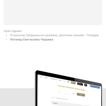
Орли Здраве
Психолози, Медицински центрове, Дентални клиники - Пловдив
Логопед Светослава Чаушева