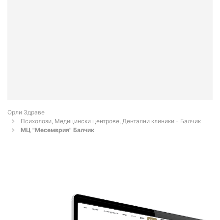
Орли Здраве
Психолози, Медицински центрове, Дентални клиники - Балчик
МЦ "Месемврия" Балчик