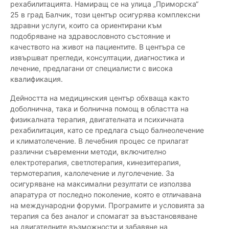
рехабилитацията. Намиращ се на улица „Приморска“
25 в град Балчик, този център осигурява комплексни
здравни услуги, които са ориентирани към
подобряване на здравословното състояние и
качеството на живот на пациентите. В центъра се
извършват прегледи, консултации, диагностика и
лечение, предлагани от специалисти с висока
квалификация.
Дейността на медицинския център обхваща както
доболнична, така и болнична помощ в областта на
физикалната терапия, двигателната и психичната
рехабилитация, като се предлага също балнеолечение
и климатолечение. В лечебния процес се прилагат
различни съвременни методи, включително
електротерапия, светлотерапия, кинезитерапия,
термотерапия, калолечение и луголечение. За
осигуряване на максимални резултати се използва
апаратура от последно поколение, която е отличавана
на международни форуми. Програмите и условията за
терапия са без аналог и спомагат за възстановяване
на двигателните възможности и забавяне на