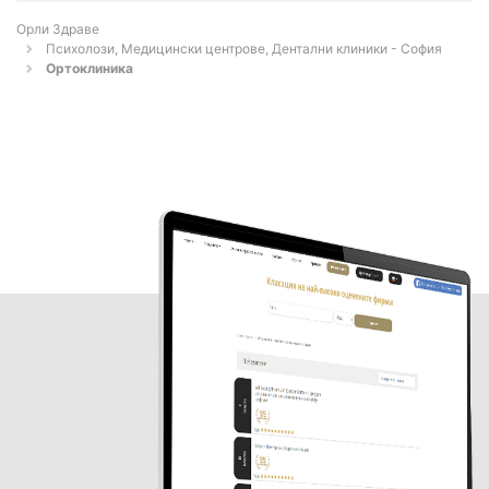
Орли Здраве
Психолози, Медицински центрове, Дентални клиники - София
Ортоклиника