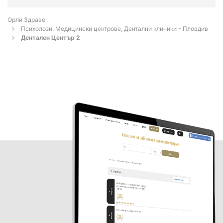
Орли Здраве
Психолози, Медицински центрове, Дентални клиники - Пловдив
Дентален Център 2