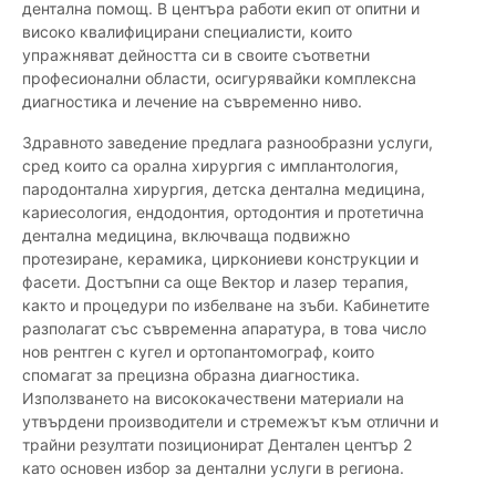
дентална помощ. В центъра работи екип от опитни и
високо квалифицирани специалисти, които
упражняват дейността си в своите съответни
професионални области, осигурявайки комплексна
диагностика и лечение на съвременно ниво.
Здравното заведение предлага разнообразни услуги,
сред които са орална хирургия с имплантология,
пародонтална хирургия, детска дентална медицина,
кариесология, ендодонтия, ортодонтия и протетична
дентална медицина, включваща подвижно
протезиране, керамика, циркониеви конструкции и
фасети. Достъпни са още Вектор и лазер терапия,
както и процедури по избелване на зъби. Кабинетите
разполагат със съвременна апаратура, в това число
нов рентген с кугел и ортопантомограф, които
спомагат за прецизна образна диагностика.
Използването на висококачествени материали на
утвърдени производители и стремежът към отлични и
трайни резултати позиционират Дентален център 2
като основен избор за дентални услуги в региона.