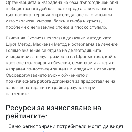
Организацията е изградена на база дългогодишен опит
в обществената дейност, като предлага комплексна
диагностика, терапия и проследяване на състояния
като сколиоза, кифоза, болки в гърба и кръста,
проблеми с неправилна стойка и плоско стъпало.
Екипът на Сколиоза използва доказани методи като
Шрот Метод, Маккензи Метод и остеопатия за лечение.
Голямо значение се отдава на дългогодишните
инициативи за популяризиране на Шрот метода, който
чрез специализирани обучения, семинари и лагери е
направен по-достъпен за деца и младежи в страната.
Съсредоточаването върху обучението и
практическата работа допринася за предоставяне на
качествена терапия и трайни резултати при
пациентите.
Ресурси за изчисляване на
рейтингите:
Само регистрирани потребители могат да видят