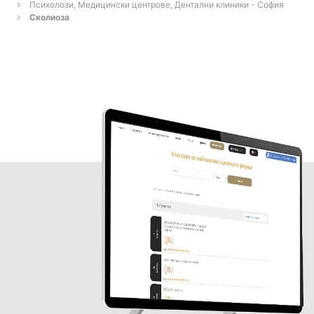
Психолози, Медицински центрове, Дентални клиники - София
Сколиоза