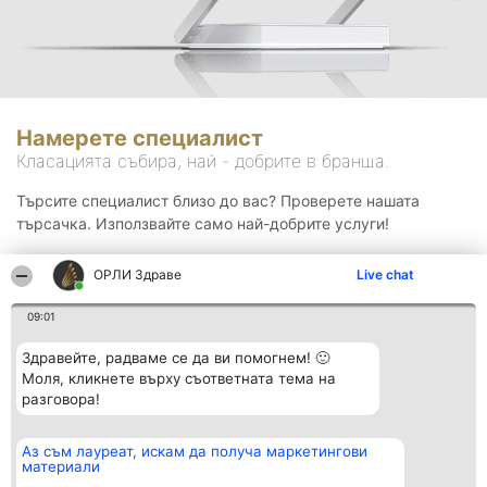
Намерете специалист
Класацията събира, най - добрите в бранша.
Търсите специалист близо до вас? Проверете нашата
търсачка. Използвайте само най-добрите услуги!
ОРЛИ Здраве
Live chat
Търсене
09:01
Здравейте, радваме се да ви помогнем! 🙂
Моля, кликнете върху съответната тема на
разговора!
Аз съм лауреат, искам да получа маркетингови
Организатор на
Класация
Контакти
материали
класиране
Победители
Контакти
Beautiful Company S.R.L.
Списък на