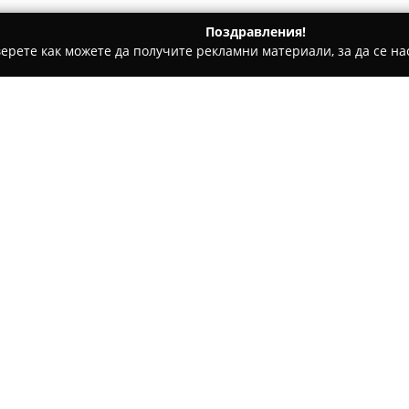
Поздравления!
ерете как можете да получите рекламни материали, за да се нас
е, Дентални клиники - София
Д-Р АНАСТАСОВ, СТОЯН А.
Относно компанията:
Стоматологичният кабинет н
на улица „Цар Симеон“ 1 и с
стоматологични услуги. Осн
зъболечение, ортодонтия и и
Покажи повече >>
практика се отличава със съ
ефективна диагностика, лече
съобразени с актуалните ста
Работата на кабинета се хара
ангажираност към индивидуа