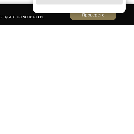
Проверете
ладите на успеха си.
а
Д-р Анастасов, Стоян А.
в София се намира
е специализира в широка гама от
овните дейности обхващат професионално
зработка на зъбни импланти. Тази медицинска
временно оборудване, което позволява
ние и профилактика на оралното здраве,
ндарти в денталната медицина.
ктеризира с висока прецизност и
лната грижа за пациентите, осигуряваща