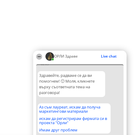
ОРЛИ Здраве
Live chat
02:03
Здравейте, радваме се да ви
помогнем! 🙂 Моля, кликнете
върху съответната тема на
разговора!
Аз съм лауреат, искам да получа
маркетингови материали
искам да регистрирам фирмата си в
проекта "Орли"
Имам друг проблем