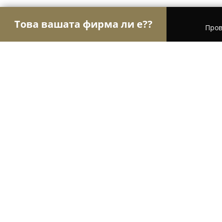
Това вашата фирма ли е??
Пров
Орли Здраве
Психолози, Медицински центров
Д-Р АНАСТАСОВ, СТОЯН А.
9
(17)
София, ул. „Цар Симеон“ 1
Покажи телефонния номер