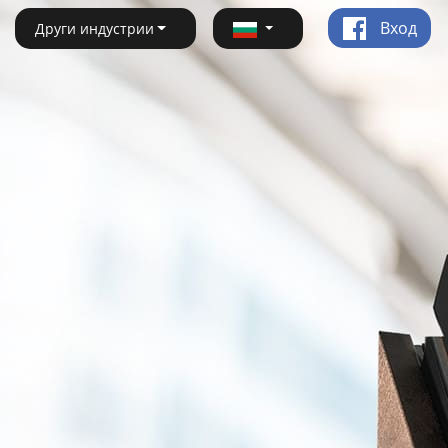
Вход
Други индустрии